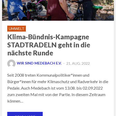
UMWELT
Klima-Bündnis-Kampagne
STADTRADELN geht in die
nächste Runde
POSTED
WIR SIND MEDEBACH E.V.
21. AUG. 2022
ON
Seit 2008 treten Kommunalpolitiker*innen und
Bürger*innen für mehr Klimaschutz und Radverkehr in die
Pedale. Auch Medebach ist vom 13.08. bis 02.09.2022
zum zweiten Mal mit von der Partie. In diesem Zeitraum
können…