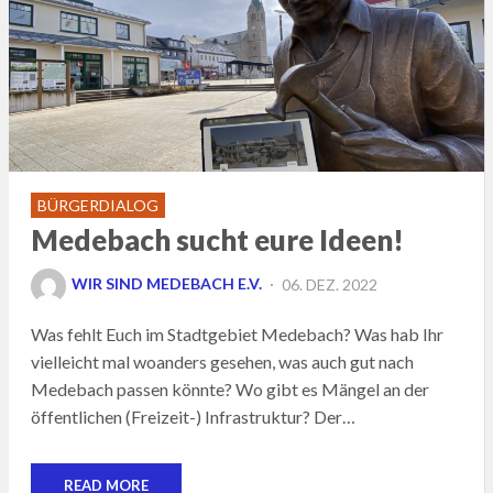
BÜRGERDIALOG
Medebach sucht eure Ideen!
POSTED
WIR SIND MEDEBACH E.V.
06. DEZ. 2022
ON
Was fehlt Euch im Stadtgebiet Medebach? Was hab Ihr
vielleicht mal woanders gesehen, was auch gut nach
Medebach passen könnte? Wo gibt es Mängel an der
öffentlichen (Freizeit-) Infrastruktur? Der…
READ MORE