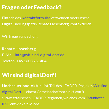
Fragen oder Feedback?
Einfach das
Kontaktformular
verwenden oder unsere
Digitalisierungspatin Renate Hosenberg kontaktieren.
Wir freuen uns schon!
Renate Hosenberg
E-Mail:
info@wir-sind-digital-dorf.de
Telefon: ‭+49 160 7751484‬
Wir sind digital.Dorf!
Hochsauerland-Aktuell
ist Teil des LEADER-Projekts
Wir sind
digital.Dorf!
– einem Gemeinschaftsprojekt von 8
südwestfälischen LEADER Regionen, welches vom
Fraunhofer
IESE
entwickelt wurde.