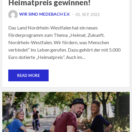
Heimatpreis gewinnen!
POSTED
WIR SIND MEDEBACH E.V.
01. SEP. 2022
ON
Das Land Nordrhein-Westfalen hat ein neues
Förderprogramm zum Thema „Heimat. Zukunft.
Nordrhein-Westfalen. Wir fördern, was Menschen
verbindet“ ins Leben gerufen. Dazu gehört der mit 5.000
Euro dotierte „Heimatpreis“. Auch im…
READ MORE