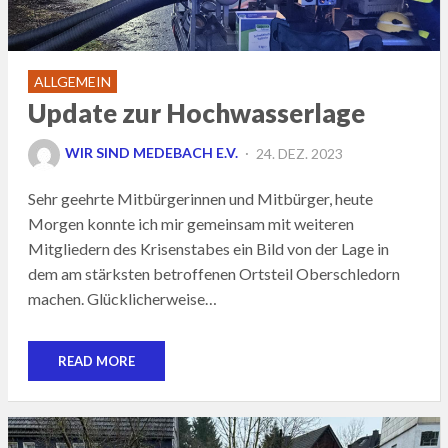
ALLGEMEIN
Update zur Hochwasserlage
POSTED
WIR SIND MEDEBACH E.V.
24. DEZ. 2023
ON
Sehr geehrte Mitbürgerinnen und Mitbürger, heute
Morgen konnte ich mir gemeinsam mit weiteren
Mitgliedern des Krisenstabes ein Bild von der Lage in
dem am stärksten betroffenen Ortsteil Oberschledorn
machen. Glücklicherweise…
READ MORE