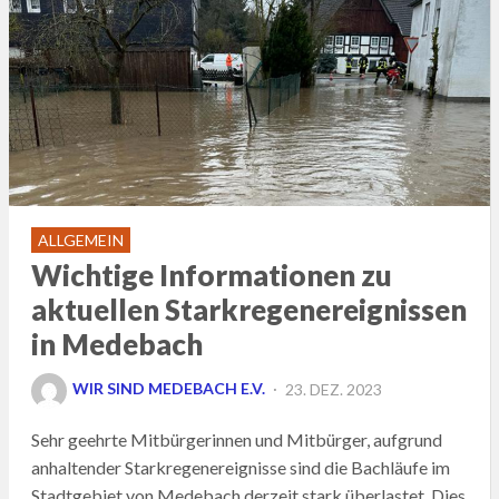
ALLGEMEIN
Wichtige Informationen zu
aktuellen Starkregenereignissen
in Medebach
POSTED
WIR SIND MEDEBACH E.V.
23. DEZ. 2023
ON
Sehr geehrte Mitbürgerinnen und Mitbürger, aufgrund
anhaltender Starkregenereignisse sind die Bachläufe im
Stadtgebiet von Medebach derzeit stark überlastet. Dies