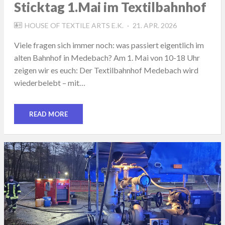
Sticktag 1.Mai im Textilbahnhof
POSTED
HOUSE OF TEXTILE ARTS E.K.
21. APR. 2026
ON
Viele fragen sich immer noch: was passiert eigentlich im
alten Bahnhof in Medebach? Am 1. Mai von 10-18 Uhr
zeigen wir es euch: Der Textilbahnhof Medebach wird
wiederbelebt – mit…
READ MORE