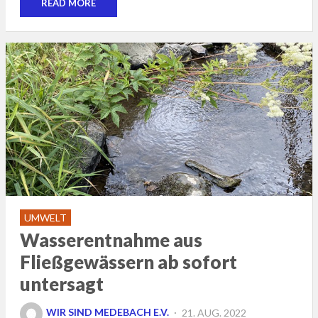
READ MORE
UMWELT
Wasserentnahme aus
Fließgewässern ab sofort
untersagt
POSTED
WIR SIND MEDEBACH E.V.
21. AUG. 2022