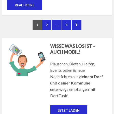
READ MORE
Seitennummerierung
PAGE
PAGE
PAGE
NEXT
1
2
…
4
der
PAGE
Beiträge
WISSE WAS LOS IST –
AUCH MOBIL!
Plauschen, Bieten, Helfen,
Events teilen & neue
Nachrichten aus
deinem Dorf
und deiner Kommune
unterwegs empfangen mit
DorfFunk!
JETZT LADEN