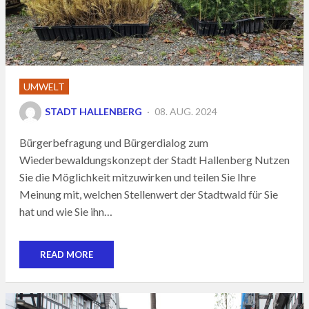
UMWELT
POSTED
STADT HALLENBERG
08. AUG. 2024
ON
Bürgerbefragung und Bürgerdialog zum
Wiederbewaldungskonzept der Stadt Hallenberg Nutzen
Sie die Möglichkeit mitzuwirken und teilen Sie Ihre
Meinung mit, welchen Stellenwert der Stadtwald für Sie
hat und wie Sie ihn…
READ MORE