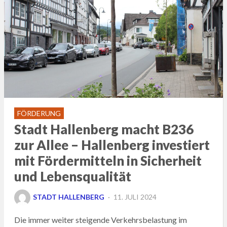
FÖRDERUNG
Stadt Hallenberg macht B236
zur Allee – Hallenberg investiert
mit Fördermitteln in Sicherheit
und Lebensqualität
POSTED
STADT HALLENBERG
11. JULI 2024
ON
Die immer weiter steigende Verkehrsbelastung im