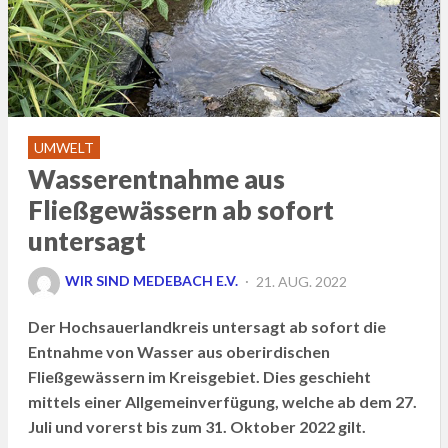
UMWELT
Wasserentnahme aus
Fließgewässern ab sofort
untersagt
POSTED
WIR SIND MEDEBACH E.V.
21. AUG. 2022
ON
Der Hochsauerlandkreis untersagt ab sofort die
Entnahme von Wasser aus oberirdischen
Fließgewässern im Kreisgebiet.
Dies geschieht
mittels einer Allgemeinverfügung, welche ab dem 27.
Juli und vorerst bis zum 31. Oktober 2022 gilt.