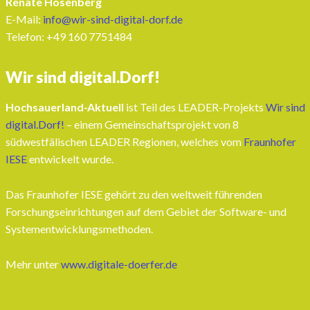
Renate Hosenberg
E-Mail:
info@wir-sind-digital-dorf.de
Telefon: ‭+49 160 7751484‬
Wir sind digital.Dorf!
Hochsauerland-Aktuell
ist Teil des LEADER-Projekts
Wir sind
digital.Dorf!
– einem Gemeinschaftsprojekt von 8
südwestfälischen LEADER Regionen, welches vom
Fraunhofer
IESE
entwickelt wurde.
Das Fraunhofer IESE gehört zu den weltweit führenden
Forschungseinrichtungen auf dem Gebiet der Software- und
Systementwicklungsmethoden.
Mehr unter
www.digitale-doerfer.de