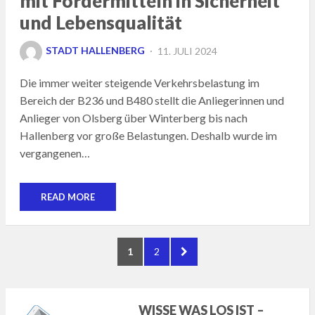
mit Fördermitteln in Sicherheit
und Lebensqualität
POSTED
STADT HALLENBERG
11. JULI 2024
ON
Die immer weiter steigende Verkehrsbelastung im
Bereich der B236 und B480 stellt die Anliegerinnen und
Anlieger von Olsberg über Winterberg bis nach
Hallenberg vor große Belastungen. Deshalb wurde im
vergangenen…
READ MORE
Seitennummerierung
PAGE
PAGE
NEXT
1
2
der
PAGE
Beiträge
WISSE WAS LOS IST –