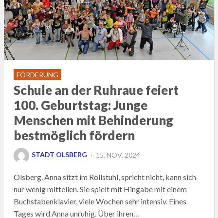
FÖRDERUNG
Schule an der Ruhraue feiert
100. Geburtstag: Junge
Menschen mit Behinderung
bestmöglich fördern
POSTED
STADT OLSBERG
15. NOV. 2024
ON
Olsberg. Anna sitzt im Rollstuhl, spricht nicht, kann sich
nur wenig mitteilen. Sie spielt mit Hingabe mit einem
Buchstabenklavier, viele Wochen sehr intensiv. Eines
Tages wird Anna unruhig. Über ihren…