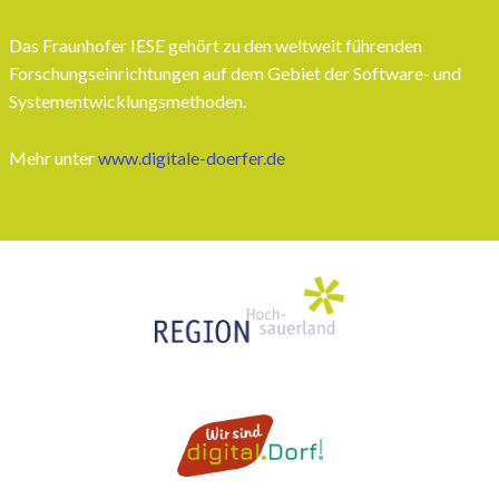
Das Fraunhofer IESE gehört zu den weltweit führenden
Forschungseinrichtungen auf dem Gebiet der Software- und
Systementwicklungsmethoden.
Mehr unter
www.digitale-doerfer.de