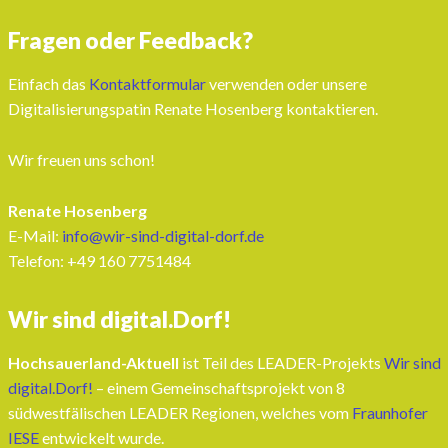
Fragen oder Feedback?
Einfach das
Kontaktformular
verwenden oder unsere
Digitalisierungspatin Renate Hosenberg kontaktieren.
Wir freuen uns schon!
Renate Hosenberg
E-Mail:
info@wir-sind-digital-dorf.de
Telefon: ‭+49 160 7751484‬
Wir sind digital.Dorf!
Hochsauerland-Aktuell
ist Teil des LEADER-Projekts
Wir sind
digital.Dorf!
– einem Gemeinschaftsprojekt von 8
südwestfälischen LEADER Regionen, welches vom
Fraunhofer
IESE
entwickelt wurde.