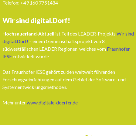
Telefon: ‭+49 160 7751484‬
Wir sind digital.Dorf!
Hochsauerland-Aktuell
ist Teil des LEADER-Projekts
Wir sind
digital.Dorf!
– einem Gemeinschaftsprojekt von 8
südwestfälischen LEADER Regionen, welches vom
Fraunhofer
IESE
entwickelt wurde.
Das Fraunhofer IESE gehört zu den weltweit führenden
Forschungseinrichtungen auf dem Gebiet der Software- und
Systementwicklungsmethoden.
Mehr unter
www.digitale-doerfer.de