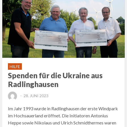
HILFE
Spenden für die Ukraine aus
Radlinghausen
POSTED
28. JUNI 2023
ON
Im Jahr 1993 wurde in Radlinghausen der erste Windpark
im Hochsauerland eröffnet. Die Initiatoren Antonius
Heppe sowie Nikolaus und Ulrich Schmidthermes waren