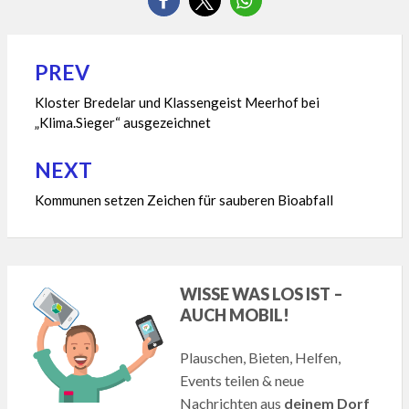
PREV
Beitragsnavigation
Kloster Bredelar und Klassengeist Meerhof bei
„Klima.Sieger“ ausgezeichnet
NEXT
Kommunen setzen Zeichen für sauberen Bioabfall
WISSE WAS LOS IST –
AUCH MOBIL!
Plauschen, Bieten, Helfen,
Events teilen & neue
Nachrichten aus
deinem Dorf