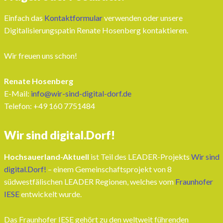
Einfach das
Kontaktformular
verwenden oder unsere
Digitalisierungspatin Renate Hosenberg kontaktieren.
Wir freuen uns schon!
Renate Hosenberg
E-Mail:
info@wir-sind-digital-dorf.de
Telefon: ‭+49 160 7751484‬
Wir sind digital.Dorf!
Hochsauerland-Aktuell
ist Teil des LEADER-Projekts
Wir sind
digital.Dorf!
– einem Gemeinschaftsprojekt von 8
südwestfälischen LEADER Regionen, welches vom
Fraunhofer
IESE
entwickelt wurde.
Das Fraunhofer IESE gehört zu den weltweit führenden