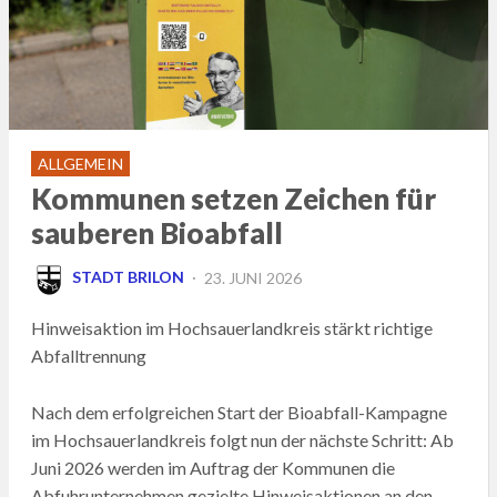
ALLGEMEIN
Kommunen setzen Zeichen für
sauberen Bioabfall
POSTED
STADT BRILON
23. JUNI 2026
ON
Hinweisaktion im Hochsauerlandkreis stärkt richtige
Abfalltrennung
Nach dem erfolgreichen Start der Bioabfall-Kampagne
im Hochsauerlandkreis folgt nun der nächste Schritt: Ab
Juni 2026 werden im Auftrag der Kommunen die
Abfuhrunternehmen gezielte Hinweisaktionen an den