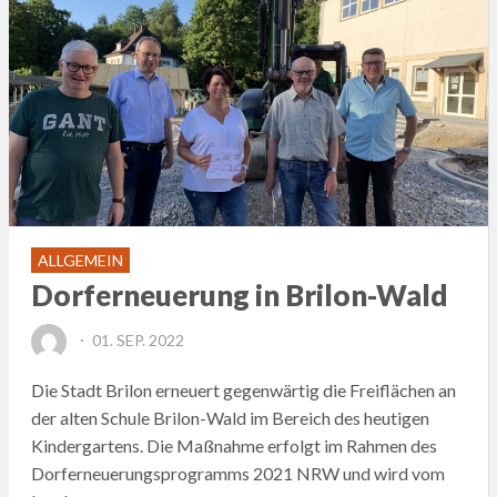
ALLGEMEIN
Dorferneuerung in Brilon-Wald
POSTED
01. SEP. 2022
ON
Die Stadt Brilon erneuert gegenwärtig die Freiflächen an
der alten Schule Brilon-Wald im Bereich des heutigen
Kindergartens. Die Maßnahme erfolgt im Rahmen des
Dorferneuerungsprogramms 2021 NRW und wird vom