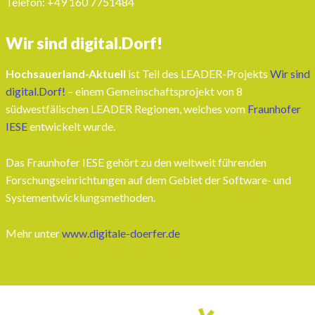
Telefon: ‭+49 160 7751484‬
Wir sind digital.Dorf!
Hochsauerland-Aktuell
ist Teil des LEADER-Projekts
Wir sind
digital.Dorf!
– einem Gemeinschaftsprojekt von 8
südwestfälischen LEADER Regionen, welches vom
Fraunhofer
IESE
entwickelt wurde.
Das Fraunhofer IESE gehört zu den weltweit führenden
Forschungseinrichtungen auf dem Gebiet der Software- und
Systementwicklungsmethoden.
Mehr unter
www.digitale-doerfer.de