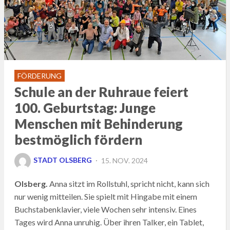
FÖRDERUNG
Schule an der Ruhraue feiert
100. Geburtstag: Junge
Menschen mit Behinderung
bestmöglich fördern
POSTED
STADT OLSBERG
15. NOV. 2024
ON
Olsberg.
Anna sitzt im Rollstuhl, spricht nicht, kann sich
nur wenig mitteilen. Sie spielt mit Hingabe mit einem
Buchstabenklavier, viele Wochen sehr intensiv. Eines
Tages wird Anna unruhig. Über ihren Talker, ein Tablet,