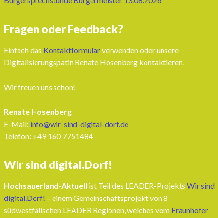
Bürgersprechstunde Bürgermeister 13.08.2026
Fragen oder Feedback?
Einfach das
Kontaktformular
verwenden oder unsere
Digitalisierungspatin Renate Hosenberg kontaktieren.
Wir freuen uns schon!
Renate Hosenberg
E-Mail:
info@wir-sind-digital-dorf.de
Telefon: ‭+49 160 7751484‬
Wir sind digital.Dorf!
Hochsauerland-Aktuell
ist Teil des LEADER-Projekts
Wir sind
digital.Dorf!
– einem Gemeinschaftsprojekt von 8
südwestfälischen LEADER Regionen, welches vom
Fraunhofer