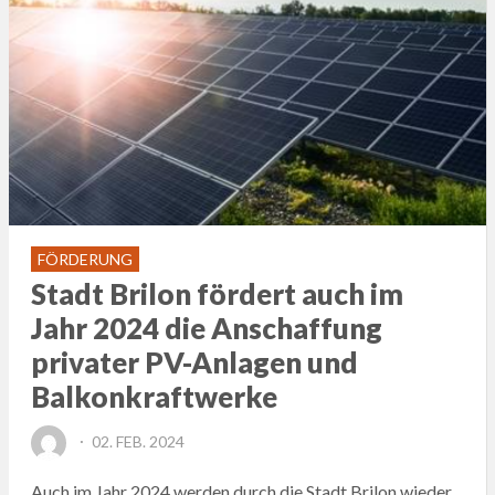
FÖRDERUNG
Stadt Brilon fördert auch im
Jahr 2024 die Anschaffung
privater PV-Anlagen und
Balkonkraftwerke
POSTED
02. FEB. 2024
ON
Auch im Jahr 2024 werden durch die Stadt Brilon wieder