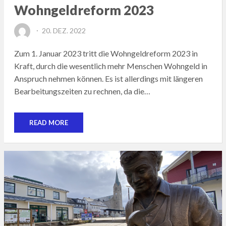
Wohngeldreform 2023
POSTED
20. DEZ. 2022
ON
Zum 1. Januar 2023 tritt die Wohngeldreform 2023 in
Kraft, durch die wesentlich mehr Menschen Wohngeld in
Anspruch nehmen können. Es ist allerdings mit längeren
Bearbeitungszeiten zu rechnen, da die…
READ MORE