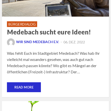
BÜRGERDIALOG
Medebach sucht eure Ideen!
POSTED
WIR SIND MEDEBACH E.V.
06. DEZ. 2022
ON
Was fehlt Euch im Stadtgebiet Medebach? Was hab Ihr
vielleicht mal woanders gesehen, was auch gut nach
Medebach passen könnte? Wo gibt es Mängel an der
öffentlichen (Freizeit-) Infrastruktur? Der…
READ MORE