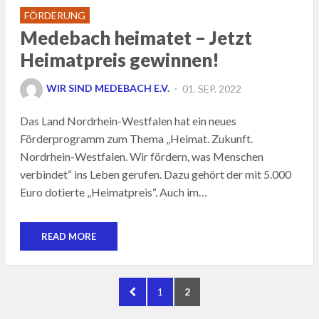
FÖRDERUNG
Medebach heimatet – Jetzt
Heimatpreis gewinnen!
POSTED
WIR SIND MEDEBACH E.V.
01. SEP. 2022
ON
Das Land Nordrhein-Westfalen hat ein neues
Förderprogramm zum Thema „Heimat. Zukunft.
Nordrhein-Westfalen. Wir fördern, was Menschen
verbindet“ ins Leben gerufen. Dazu gehört der mit 5.000
Euro dotierte „Heimatpreis“. Auch im…
READ MORE
Seitennummerierung
PREVIOUS
PAGE
PAGE
1
2
der
PAGE