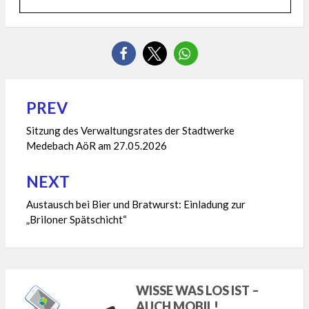
PREV
Beitragsnavigation
Sitzung des Verwaltungsrates der Stadtwerke
Medebach AöR am 27.05.2026
NEXT
Austausch bei Bier und Bratwurst: Einladung zur
„Briloner Spätschicht“
WISSE WAS LOS IST –
AUCH MOBIL!