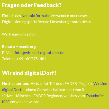
Fragen oder Feedback?
Einfach das
Kontaktformular
verwenden oder unsere
Digitalisierungspatin Renate Hosenberg kontaktieren.
Wir freuen uns schon!
Renate Hosenberg
E-Mail:
info@wir-sind-digital-dorf.de
Telefon: ‭+49 160 7751484‬
Wir sind digital.Dorf!
Hochsauerland-Aktuell
ist Teil des LEADER-Projekts
Wir sind
digital.Dorf!
– einem Gemeinschaftsprojekt von 8
südwestfälischen LEADER Regionen, welches vom
Fraunhofer
IESE
entwickelt wurde.