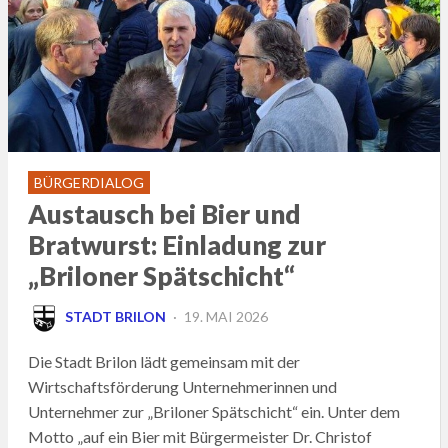
BÜRGERDIALOG
Austausch bei Bier und
Bratwurst: Einladung zur
„Briloner Spätschicht“
POSTED
STADT BRILON
19. MAI 2026
ON
Die Stadt Brilon lädt gemeinsam mit der
Wirtschaftsförderung Unternehmerinnen und
Unternehmer zur „Briloner Spätschicht“ ein. Unter dem
Motto „auf ein Bier mit Bürgermeister Dr. Christof