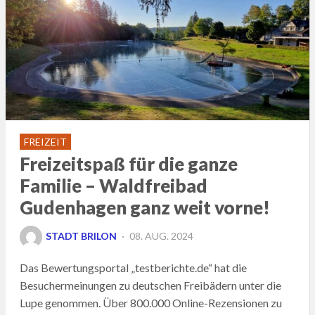
FREIZEIT
Freizeitspaß für die ganze
Familie – Waldfreibad
Gudenhagen ganz weit vorne!
POSTED
STADT BRILON
08. AUG. 2024
ON
Das Bewertungsportal „testberichte.de“ hat die
Besuchermeinungen zu deutschen Freibädern unter die
Lupe genommen. Über 800.000 Online-Rezensionen zu