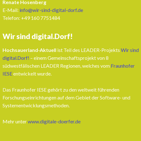
Renate Hosenberg
E-Mail:
info@wir-sind-digital-dorf.de
Telefon: ‭+49 160 7751484‬
Wir sind digital.Dorf!
Hochsauerland-Aktuell
ist Teil des LEADER-Projekts
Wir sind
digital.Dorf!
– einem Gemeinschaftsprojekt von 8
südwestfälischen LEADER Regionen, welches vom
Fraunhofer
IESE
entwickelt wurde.
Das Fraunhofer IESE gehört zu den weltweit führenden
Forschungseinrichtungen auf dem Gebiet der Software- und
Systementwicklungsmethoden.
Mehr unter
www.digitale-doerfer.de