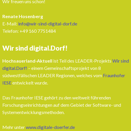
Wir freuen uns schon!
Renate Hosenberg
E-Mail:
info@wir-sind-digital-dorf.de
Telefon: ‭+49 160 7751484‬
Wir sind digital.Dorf!
Hochsauerland-Aktuell
ist Teil des LEADER-Projekts
Wir sind
digital.Dorf!
– einem Gemeinschaftsprojekt von 8
südwestfälischen LEADER Regionen, welches vom
Fraunhofer
IESE
entwickelt wurde.
Das Fraunhofer IESE gehört zu den weltweit führenden
Forschungseinrichtungen auf dem Gebiet der Software- und
Systementwicklungsmethoden.
Mehr unter
www.digitale-doerfer.de