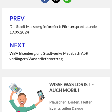
PREV
Beitragsnavigation
Die Stadt Marsberg informiert: Förstersprechstunde
19.09.2024
NEXT
WBV Eisenberg und Stadtwerke Medebach AöR
verlängern Wasserliefervertrag
WISSE WAS LOS IST –
AUCH MOBIL!
Plauschen, Bieten, Helfen,
Events teilen & neue