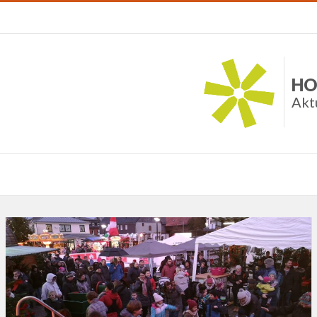
HO
Akt