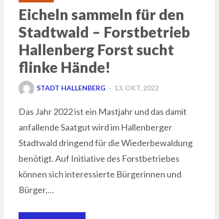
Eicheln sammeln für den
Stadtwald – Forstbetrieb
Hallenberg Forst sucht
flinke Hände!
POSTED
STADT HALLENBERG
13. OKT. 2022
ON
Das Jahr 2022 ist ein Mastjahr und das damit
anfallende Saatgut wird im Hallenberger
Stadtwald dringend für die Wiederbewaldung
benötigt. Auf Initiative des Forstbetriebes
können sich interessierte Bürgerinnen und
Bürger,…