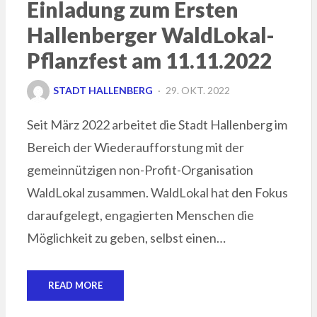
Einladung zum Ersten
Hallenberger WaldLokal-
Pflanzfest am 11.11.2022
POSTED
STADT HALLENBERG
29. OKT. 2022
ON
Seit März 2022 arbeitet die Stadt Hallenberg im
Bereich der Wiederaufforstung mit der
gemeinnützigen non-Profit-Organisation
WaldLokal zusammen. WaldLokal hat den Fokus
daraufgelegt, engagierten Menschen die
Möglichkeit zu geben, selbst einen…
READ MORE