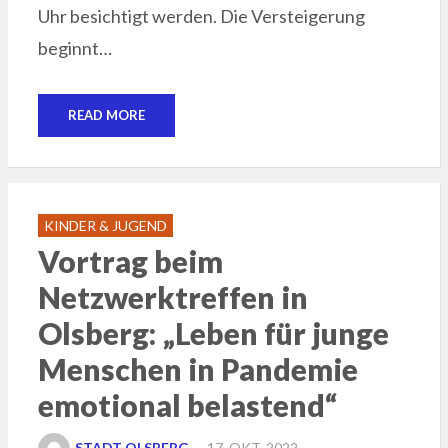
Uhr besichtigt werden. Die Versteigerung
beginnt…
READ MORE
KINDER & JUGEND
Vortrag beim
Netzwerktreffen in
Olsberg: „Leben für junge
Menschen in Pandemie
emotional belastend“
POSTED
STADT OLSBERG
17. OKT. 2022