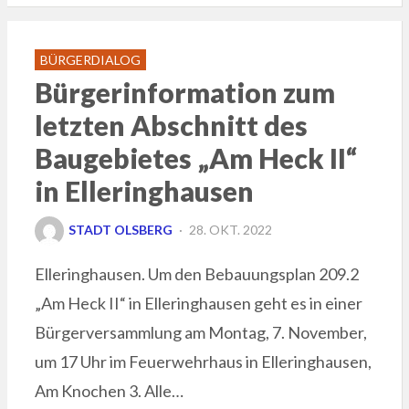
BÜRGERDIALOG
Bürgerinformation zum
letzten Abschnitt des
Baugebietes „Am Heck II“
in Elleringhausen
POSTED
STADT OLSBERG
28. OKT. 2022
ON
Elleringhausen. Um den Bebauungsplan 209.2
„Am Heck II“ in Elleringhausen geht es in einer
Bürgerversammlung am Montag, 7. November,
um 17 Uhr im Feuerwehrhaus in Elleringhausen,
Am Knochen 3. Alle…