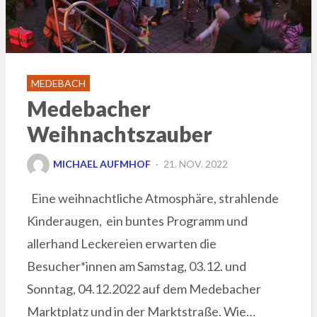
MEDEBACH
Medebacher
Weihnachtszauber
POSTED
MICHAEL AUFMHOF
21. NOV. 2022
ON
Eine weihnachtliche Atmosphäre, strahlende
Kinderaugen, ein buntes Programm und
allerhand Leckereien erwarten die
Besucher*innen am Samstag, 03.12. und
Sonntag, 04.12.2022 auf dem Medebacher
Marktplatz und in der Marktstraße. Wie…