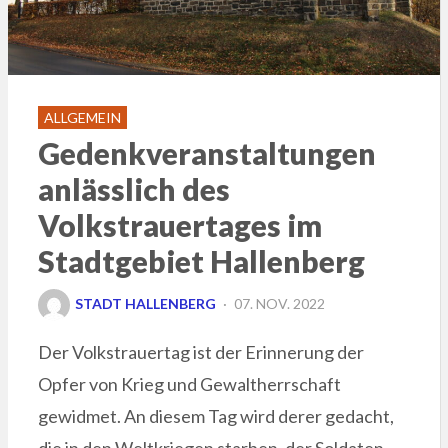
ALLGEMEIN
Gedenkveranstaltungen
anlässlich des
Volkstrauertages im
Stadtgebiet Hallenberg
POSTED
STADT HALLENBERG
07. NOV. 2022
ON
Der Volkstrauertag ist der Erinnerung der
Opfer von Krieg und Gewaltherrschaft
gewidmet. An diesem Tag wird derer gedacht,
die in den Weltkriegen starben, der Soldaten,