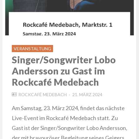
VERANSTALTUNG
Singer/Songwriter Lobo
Andersson zu Gast im
Rockcafé Medebach
POSTED
ROCKCAFÉ MEDEBACH
21. MÄRZ 2024
ON
Am Samstag, 23. März 2024, findet das nächste
Live-Event im Rockcafé Medebach statt. Zu
Gast ist der Singer/Songwriter Lobo Andersson,
der mit bravouröser Begleitung seines Geigers