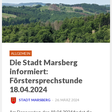
ALLGEMEIN
Die Stadt Marsberg
informiert:
Förstersprechstunde
18.04.2024
POSTED
STADT MARSBERG
26. MÄRZ 2024
ON
Am Donnerstag, den 18.04.2024 findet die