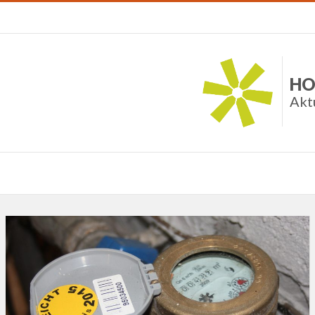
HO
Akt