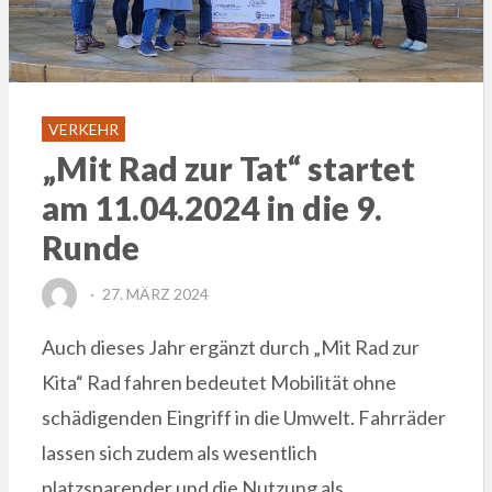
VERKEHR
„Mit Rad zur Tat“ startet
am 11.04.2024 in die 9.
Runde
POSTED
27. MÄRZ 2024
ON
Auch dieses Jahr ergänzt durch „Mit Rad zur
Kita“ Rad fahren bedeutet Mobilität ohne
schädigenden Eingriff in die Umwelt. Fahrräder
lassen sich zudem als wesentlich
platzsparender und die Nutzung als…