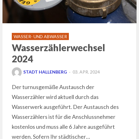
WASSER- UND ABWASSER
Wasserzählerwechsel
2024
POSTED
STADT HALLENBERG
03. APR. 2024
ON
Der turnusgemäße Austausch der
Wasserzähler wird aktuell durch das
Wasserwerk ausgeführt. Der Austausch des
Wasserzählers ist für die Anschlussnehmer
kostenlos und muss alle 6 Jahre ausgeführt
werden. Sofern Ihr städtischer…