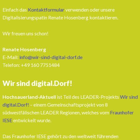
Einfach das
Kontaktformular
verwenden oder unsere
Digitalisierungspatin Renate Hosenberg kontaktieren.
Wir freuen uns schon!
Renate Hosenberg
E-Mail:
info@wir-sind-digital-dorf.de
Telefon: ‭+49 160 7751484‬
Wir sind digital.Dorf!
Hochsauerland-Aktuell
ist Teil des LEADER-Projekts
Wir sind
digital.Dorf!
– einem Gemeinschaftsprojekt von 8
südwestfälischen LEADER Regionen, welches vom
Fraunhofer
IESE
entwickelt wurde.
Das Fraunhofer IESE gehört zu den weltweit führenden