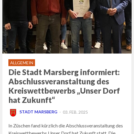
ALLGEMEIN
Die Stadt Marsberg informiert:
Abschlussveranstaltung des
Kreiswettbewerbs „Unser Dorf
hat Zukunft“
POSTED
STADT MARSBERG
03. FEB. 2025
ON
In Züschen fand kürzlich die Abschlussveranstaltung des
Kreiswettbewerbs Unser Dorf hat Zukunft statt. Die