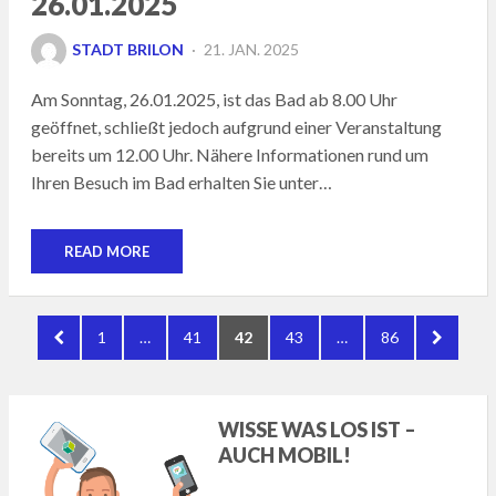
26.01.2025
POSTED
STADT BRILON
21. JAN. 2025
ON
Am Sonntag, 26.01.2025, ist das Bad ab 8.00 Uhr
geöffnet, schließt jedoch aufgrund einer Veranstaltung
bereits um 12.00 Uhr. Nähere Informationen rund um
Ihren Besuch im Bad erhalten Sie unter…
READ MORE
Seitennummerierung
PREVIOUS
PAGE
PAGE
PAGE
PAGE
PAGE
NEXT
1
…
41
42
43
…
86
der
PAGE
PAGE
Beiträge
WISSE WAS LOS IST –
AUCH MOBIL!