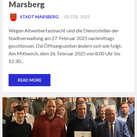
Marsberg
POSTED
STADT MARSBERG
03. FEB. 2025
ON
Wegen Altweiberfastnacht sind die Dienststellen der
Stadtverwaltung am 27. Februar 2025 nachmittags
geschlossen. Die Öffnungszeiten ändern sich wie folgt:
Am Mittwoch, dem 26. Februar 2025 von 8.00 Uhr bis
12.30…
READ MORE