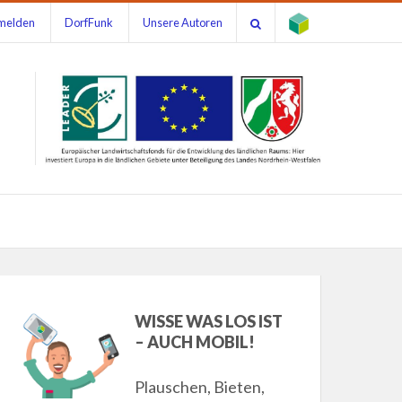
melden
DorfFunk
Unsere Autoren
WISSE WAS LOS IST
– AUCH MOBIL!
Plauschen, Bieten,