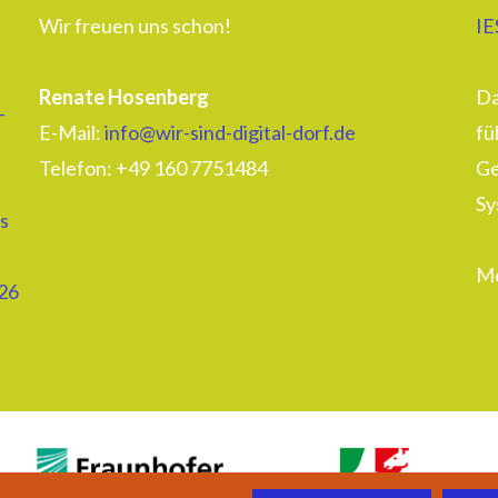
Wir freuen uns schon!
IE
Renate Hosenberg
Da
–
E-Mail:
info@wir-sind-digital-dorf.de
fü
Telefon: ‭+49 160 7751484‬
Ge
Sy
s
Me
26