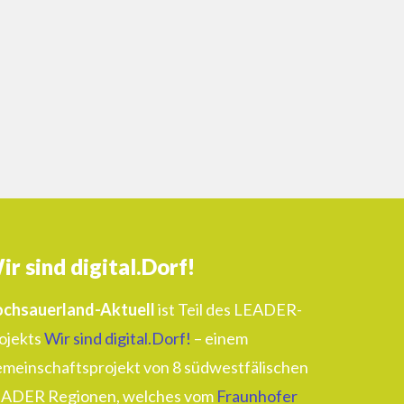
ir sind digital.Dorf!
chsauerland-Aktuell
ist Teil des LEADER-
ojekts
Wir sind digital.Dorf!
– einem
meinschaftsprojekt von 8 südwestfälischen
ADER Regionen, welches vom
Fraunhofer