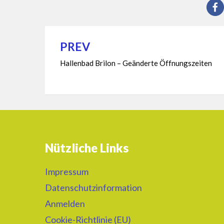
PREV
Beitragsnavigation
Hallenbad Brilon – Geänderte Öffnungszeiten
Nützliche Links
Impressum
Datenschutzinformation
Anmelden
Cookie-Richtlinie (EU)