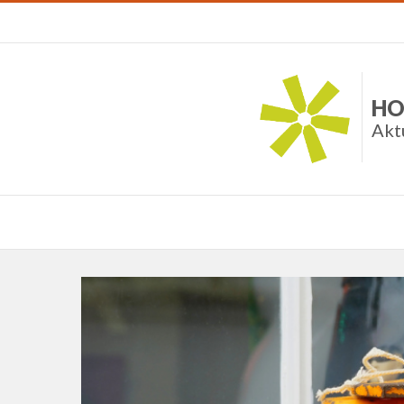
HO
Akt