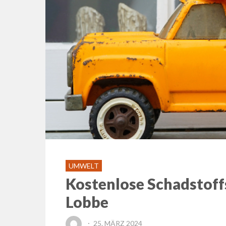
UMWELT
Kostenlose Schadstoff
Lobbe
POSTED
25. MÄRZ 2024