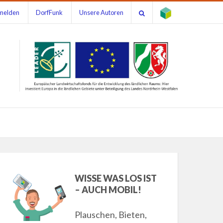
melden
DorfFunk
Unsere Autoren
WISSE WAS LOS IST
– AUCH MOBIL!
Plauschen, Bieten,