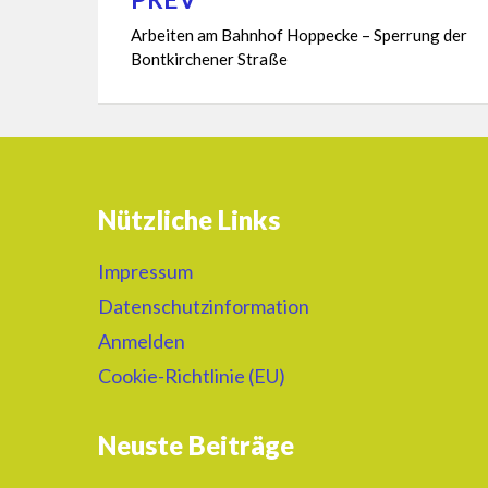
Beitragsnavigation
Arbeiten am Bahnhof Hoppecke – Sperrung der
Bontkirchener Straße
Nützliche Links
Impressum
Datenschutzinformation
Anmelden
Cookie-Richtlinie (EU)
Neuste Beiträge