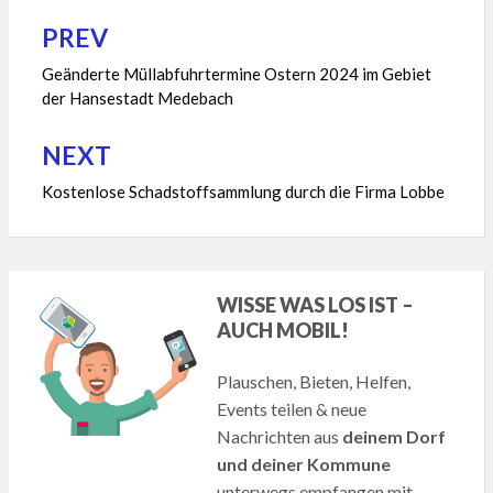
PREV
Beitragsnavigation
Geänderte Müllabfuhrtermine Ostern 2024 im Gebiet
der Hansestadt Medebach
NEXT
Kostenlose Schadstoffsammlung durch die Firma Lobbe
WISSE WAS LOS IST –
AUCH MOBIL!
Plauschen, Bieten, Helfen,
Events teilen & neue
Nachrichten aus
deinem Dorf
und deiner Kommune
unterwegs empfangen mit