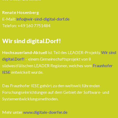
Renate Hosenberg
E-Mail:
info@wir-sind-digital-dorf.de
Telefon: ‭+49 160 7751484‬
Wir sind digital.Dorf!
Hochsauerland-Aktuell
ist Teil des LEADER-Projekts
Wir sind
digital.Dorf!
– einem Gemeinschaftsprojekt von 8
südwestfälischen LEADER Regionen, welches vom
Fraunhofer
IESE
entwickelt wurde.
Das Fraunhofer IESE gehört zu den weltweit führenden
Forschungseinrichtungen auf dem Gebiet der Software- und
Systementwicklungsmethoden.
Mehr unter
www.digitale-doerfer.de