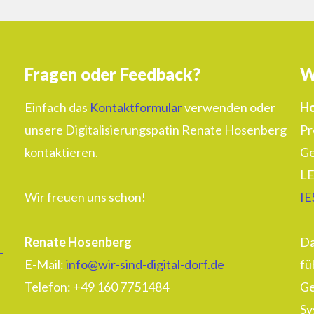
Fragen oder Feedback?
W
Einfach das
Kontaktformular
verwenden oder
Ho
unsere Digitalisierungspatin Renate Hosenberg
Pr
kontaktieren.
Ge
LE
Wir freuen uns schon!
IE
Renate Hosenberg
Da
–
E-Mail:
info@wir-sind-digital-dorf.de
fü
Telefon: ‭+49 160 7751484‬
Ge
Sy