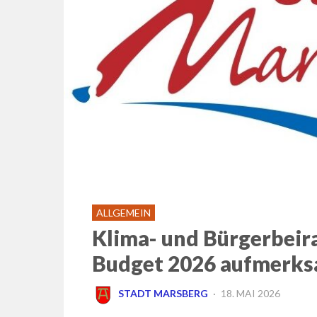
ALLGEMEIN
Klima- und Bürgerbeir
Budget 2026 aufmerk
POSTED
STADT MARSBERG
18. MAI 2026
ON