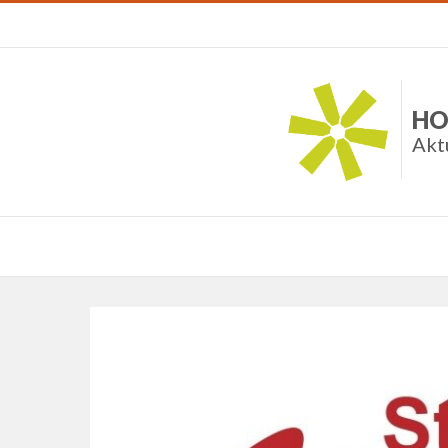
HO
Akt