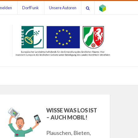
melden
DorfFunk
Unsere Autoren
WISSE WAS LOS IST
– AUCH MOBIL!
Plauschen, Bieten,