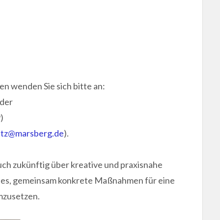
 wenden Sie sich bitte an:
oder
)
utz@marsberg.de
).
uch zukünftig über kreative und praxisnahe
st es, gemeinsam konkrete Maßnahmen für eine
mzusetzen.