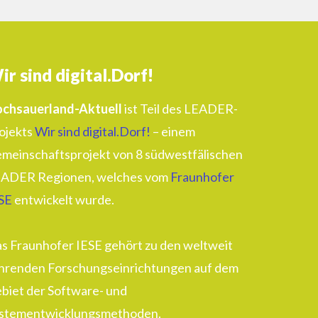
ir sind digital.Dorf!
chsauerland-Aktuell
ist Teil des LEADER-
ojekts
Wir sind digital.Dorf!
– einem
meinschaftsprojekt von 8 südwestfälischen
ADER Regionen, welches vom
Fraunhofer
SE
entwickelt wurde.
s Fraunhofer IESE gehört zu den weltweit
hrenden Forschungseinrichtungen auf dem
biet der Software- und
stementwicklungsmethoden.