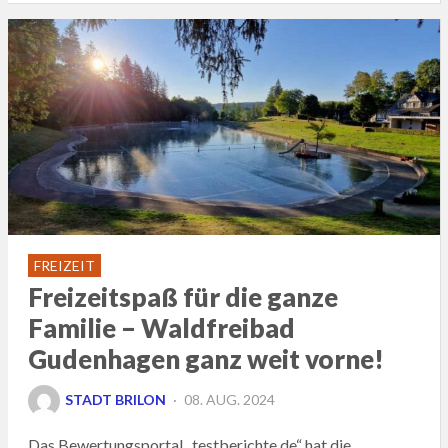
FREIZEIT
Freizeitspaß für die ganze
Familie – Waldfreibad
Gudenhagen ganz weit vorne!
POSTED
STADT BRILON
08. AUG. 2024
ON
Das Bewertungsportal „testberichte.de“ hat die