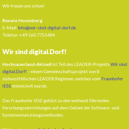
Wir freuen uns schon!
Renate Hosenberg
E-Mail:
info@wir-sind-digital-dorf.de
Telefon: ‭+49 160 7751484‬
Wir sind digital.Dorf!
Hochsauerland-Aktuell
ist Teil des LEADER-Projekts
Wir sind
digital.Dorf!
– einem Gemeinschaftsprojekt von 8
südwestfälischen LEADER Regionen, welches vom
Fraunhofer
IESE
entwickelt wurde.
Das Fraunhofer IESE gehört zu den weltweit führenden
Forschungseinrichtungen auf dem Gebiet der Software- und
Systementwicklungsmethoden.