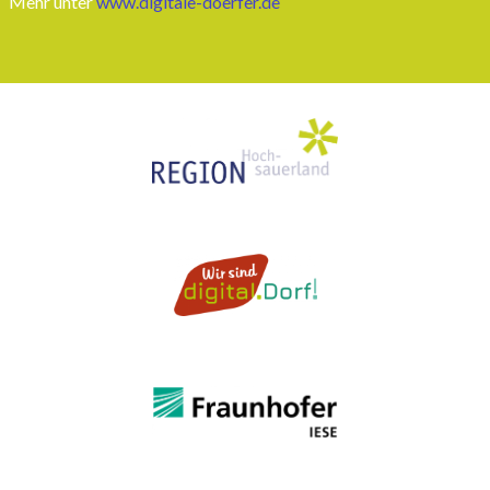
Mehr unter
www.digitale-doerfer.de