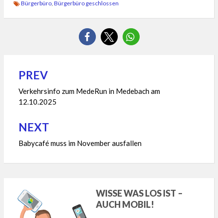
Bürgerbüro
,
Bürgerbüro geschlossen
PREV
Beitragsnavigation
Verkehrsinfo zum MedeRun in Medebach am
12.10.2025
NEXT
Babycafé muss im November ausfallen
WISSE WAS LOS IST –
AUCH MOBIL!