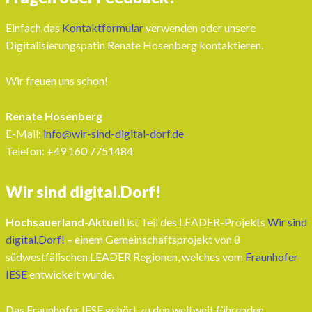
Einfach das
Kontaktformular
verwenden oder unsere
Digitalisierungspatin Renate Hosenberg kontaktieren.
Wir freuen uns schon!
Renate Hosenberg
E-Mail:
info@wir-sind-digital-dorf.de
Telefon: ‭+49 160 7751484‬
Wir sind digital.Dorf!
Hochsauerland-Aktuell
ist Teil des LEADER-Projekts
Wir sind
digital.Dorf!
– einem Gemeinschaftsprojekt von 8
südwestfälischen LEADER Regionen, welches vom
Fraunhofer
IESE
entwickelt wurde.
Das Fraunhofer IESE gehört zu den weltweit führenden