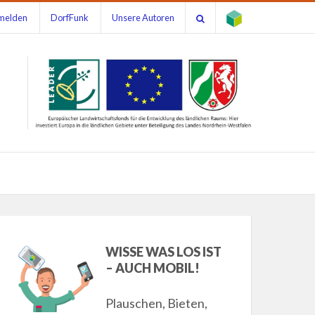
melden
DorfFunk
Unsere Autoren
WISSE WAS LOS IST
– AUCH MOBIL!
Plauschen, Bieten,