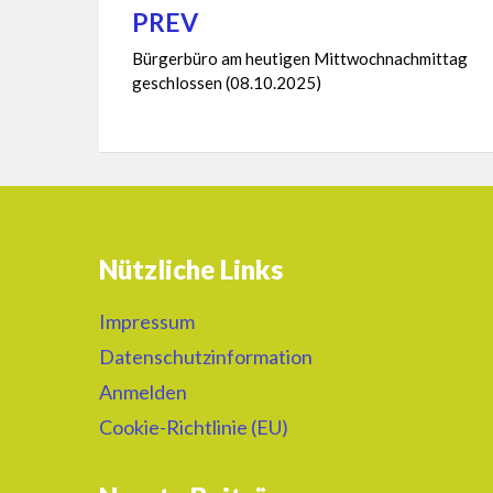
PREV
Beitragsnavigation
Bürgerbüro am heutigen Mittwochnachmittag
geschlossen (08.10.2025)
Nützliche Links
Impressum
Datenschutzinformation
Anmelden
Cookie-Richtlinie (EU)