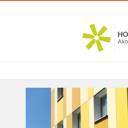
HO
Akt