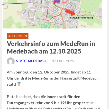
ALLGEMEIN
Verkehrsinfo zum MedeRun in
Medebach am 12.10.2025
POSTED
STADT MEDEBACH
07. OKT. 2025
ON
Am
Sonntag, den 12. Oktober 2025
, findet ab
11
Uhr
der
dritte MedeRun
in der Hansestadt Medebach
statt!
Bitte beachtet, dass die
Innenstadt für den
Durchgangsverkehr von 9 bis 19 Uhr gesperrt
ist.
Umleitungen über die
Bahnhofstraße —>Korbach
und