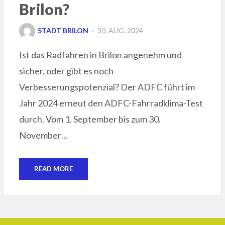
Brilon?
POSTED
STADT BRILON
30. AUG. 2024
ON
Ist das Radfahren in Brilon angenehm und
sicher, oder gibt es noch
Verbesserungspotenzial? Der ADFC führt im
Jahr 2024 erneut den ADFC-Fahrradklima-Test
durch. Vom 1. September bis zum 30.
November…
READ MORE