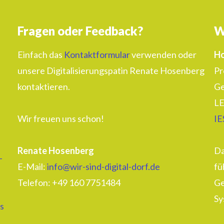
Fragen oder Feedback?
W
Einfach das
Kontaktformular
verwenden oder
Ho
unsere Digitalisierungspatin Renate Hosenberg
Pr
kontaktieren.
Ge
LE
Wir freuen uns schon!
IE
Renate Hosenberg
Da
–
E-Mail:
info@wir-sind-digital-dorf.de
fü
Telefon: ‭+49 160 7751484‬
Ge
Sy
s