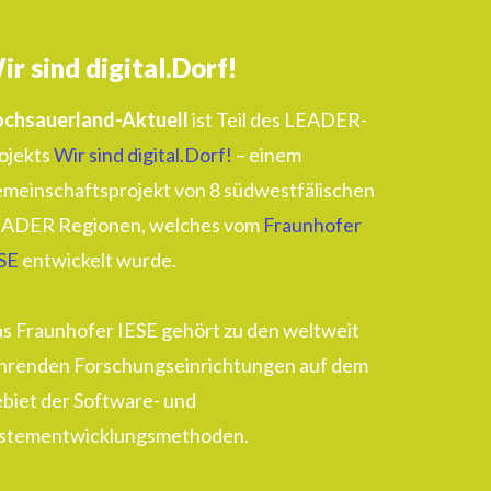
ir sind digital.Dorf!
chsauerland-Aktuell
ist Teil des LEADER-
ojekts
Wir sind digital.Dorf!
– einem
meinschaftsprojekt von 8 südwestfälischen
ADER Regionen, welches vom
Fraunhofer
SE
entwickelt wurde.
s Fraunhofer IESE gehört zu den weltweit
hrenden Forschungseinrichtungen auf dem
biet der Software- und
stementwicklungsmethoden.