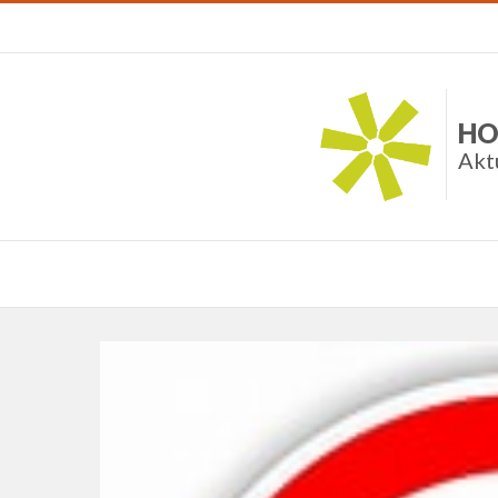
HO
Akt