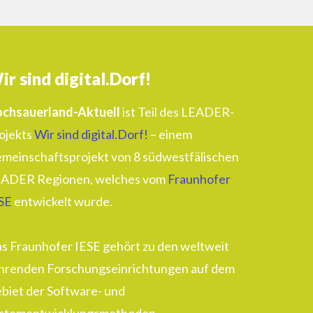
ir sind digital.Dorf!
chsauerland-Aktuell
ist Teil des LEADER-
ojekts
Wir sind digital.Dorf!
– einem
meinschaftsprojekt von 8 südwestfälischen
ADER Regionen, welches vom
Fraunhofer
SE
entwickelt wurde.
s Fraunhofer IESE gehört zu den weltweit
hrenden Forschungseinrichtungen auf dem
biet der Software- und