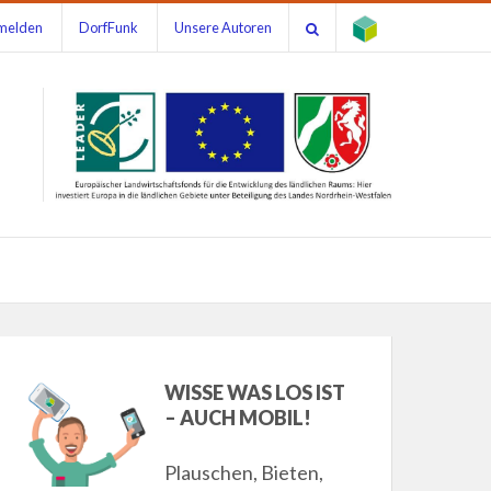
melden
DorfFunk
Unsere Autoren
WISSE WAS LOS IST
– AUCH MOBIL!
Plauschen, Bieten,