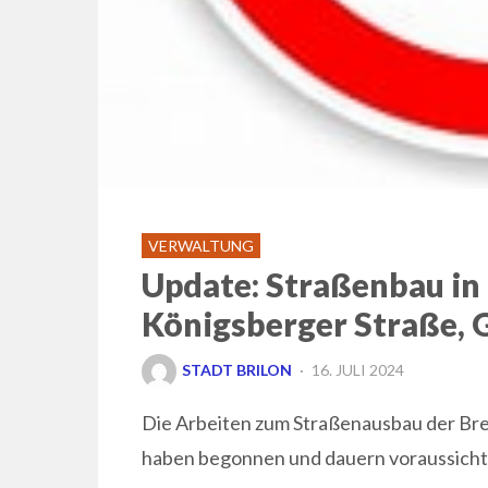
VERWALTUNG
Update: Straßenbau in 
Königsberger Straße,
POSTED
STADT BRILON
16. JULI 2024
ON
Die Arbeiten zum Straßenausbau der Br
haben begonnen und dauern voraussichtli