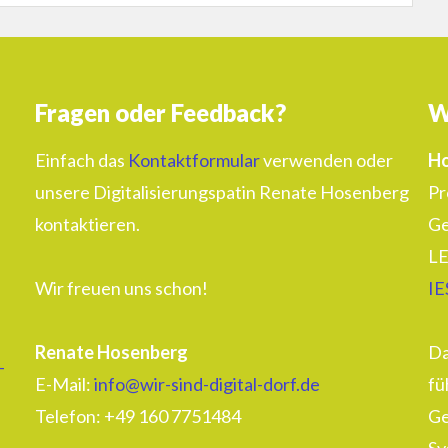
Fragen oder Feedback?
W
Einfach das
Kontaktformular
verwenden oder
Ho
unsere Digitalisierungspatin Renate Hosenberg
Pr
kontaktieren.
Ge
LE
Wir freuen uns schon!
IE
Renate Hosenberg
Da
–
E-Mail:
info@wir-sind-digital-dorf.de
fü
Telefon: ‭+49 160 7751484‬
Ge