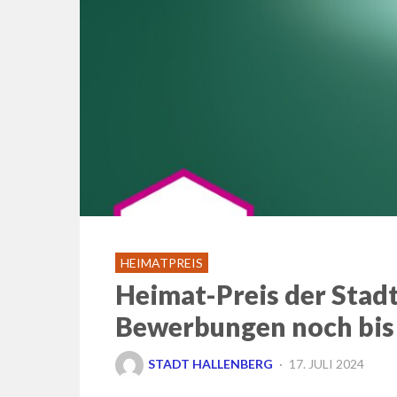
HEIMATPREIS
Heimat-Preis der Stadt
Bewerbungen noch bis 
POSTED
STADT HALLENBERG
17. JULI 2024
ON