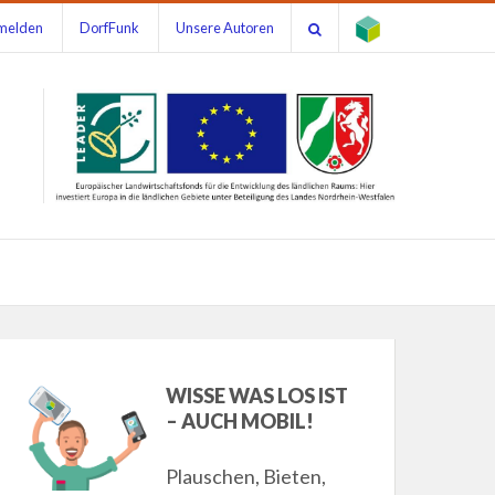
melden
DorfFunk
Unsere Autoren
WISSE WAS LOS IST
– AUCH MOBIL!
Plauschen, Bieten,