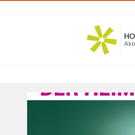
HO
Akt