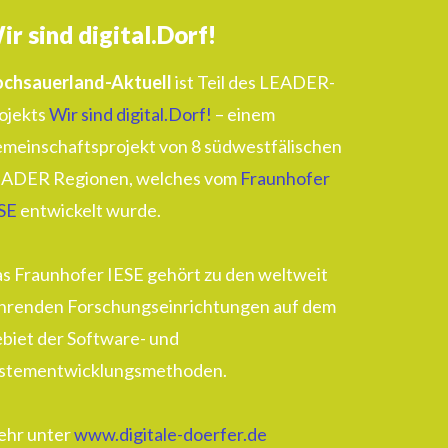
ir sind digital.Dorf!
chsauerland-Aktuell
ist Teil des LEADER-
ojekts
Wir sind digital.Dorf!
– einem
meinschaftsprojekt von 8 südwestfälischen
ADER Regionen, welches vom
Fraunhofer
SE
entwickelt wurde.
s Fraunhofer IESE gehört zu den weltweit
hrenden Forschungseinrichtungen auf dem
biet der Software- und
stementwicklungsmethoden.
hr unter
www.digitale-doerfer.de