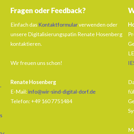
Fragen oder Feedback?
W
Einfach das
Kontaktformular
verwenden oder
Ho
unsere Digitalisierungspatin Renate Hosenberg
Pr
kontaktieren.
Ge
LE
Wir freuen uns schon!
IE
Renate Hosenberg
Da
–
E-Mail:
info@wir-sind-digital-dorf.de
fü
Telefon: ‭+49 160 7751484‬
Ge
Sy
s
Me