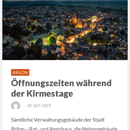
BRILON
Öffnungszeiten während
der Kirmestage
POSTED
18. SEP. 2023
ON
Sämtliche Verwaltungsgebäude der Stadt
Brilon – Rat- und Amtshaus, die Nebengebäude