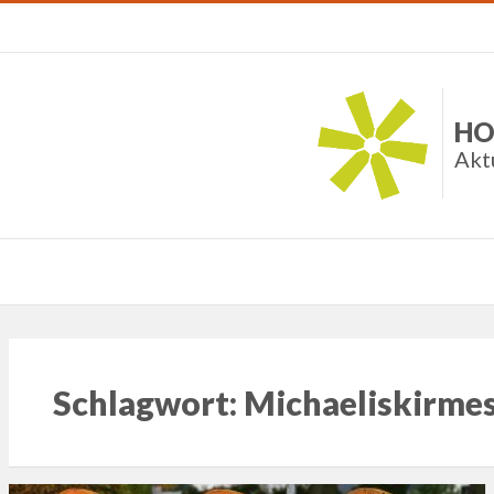
HO
Akt
Schlagwort:
Michaeliskirme