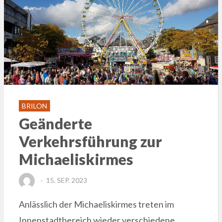
BRILON
Geänderte
Verkehrsführung zur
Michaeliskirmes
POSTED
15. SEP. 2023
ON
Anlässlich der Michaeliskirmes treten im
Innenstadtbereich wieder verschiedene