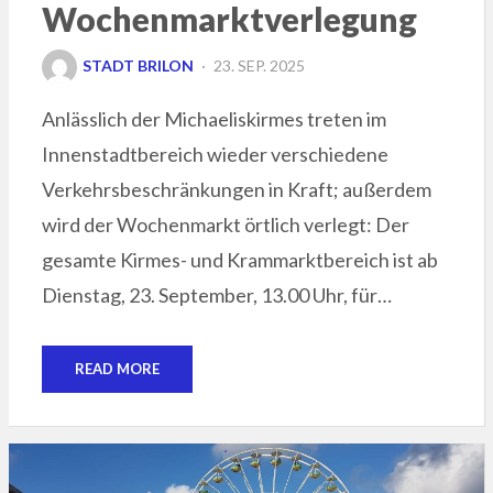
Wochenmarktverlegung
POSTED
STADT BRILON
23. SEP. 2025
ON
Anlässlich der Michaeliskirmes treten im
Innenstadtbereich wieder verschiedene
Verkehrsbeschränkungen in Kraft; außerdem
wird der Wochenmarkt örtlich verlegt: Der
gesamte Kirmes- und Krammarktbereich ist ab
Dienstag, 23. September, 13.00 Uhr, für…
READ MORE