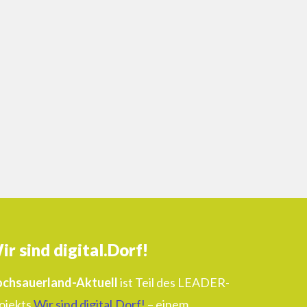
ir sind digital.Dorf!
chsauerland-Aktuell
ist Teil des LEADER-
ojekts
Wir sind digital.Dorf!
– einem