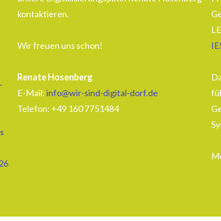
kontaktieren.
Ge
LE
Wir freuen uns schon!
IE
Renate Hosenberg
Da
–
E-Mail:
info@wir-sind-digital-dorf.de
fü
Telefon: ‭+49 160 7751484‬
Ge
Sy
s
Me
26