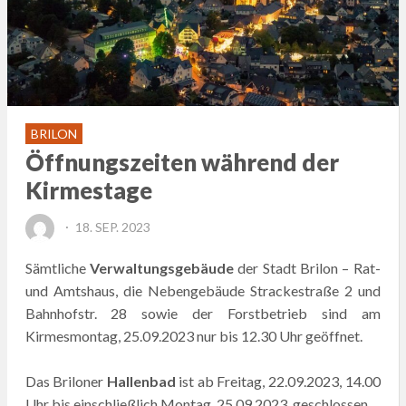
BRILON
Öffnungszeiten während der
Kirmestage
POSTED
18. SEP. 2023
ON
Sämtliche
Verwaltungsgebäude
der Stadt Brilon – Rat-
und Amtshaus, die Nebengebäude Strackestraße 2 und
Bahnhofstr. 28 sowie der Forstbetrieb sind am
Kirmesmontag, 25.09.2023 nur bis 12.30 Uhr geöffnet.
Das Briloner
Hallenbad
ist ab Freitag, 22.09.2023, 14.00
Uhr bis einschließlich Montag, 25.09.2023, geschlossen.