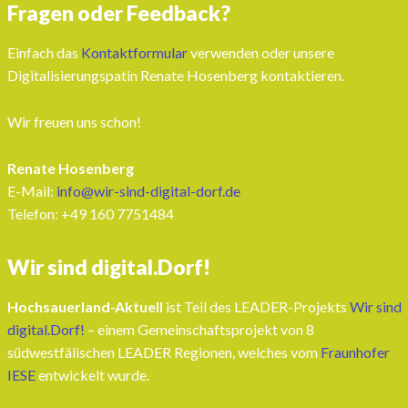
Fragen oder Feedback?
Einfach das
Kontaktformular
verwenden oder unsere
Digitalisierungspatin Renate Hosenberg kontaktieren.
Wir freuen uns schon!
Renate Hosenberg
E-Mail:
info@wir-sind-digital-dorf.de
Telefon: ‭+49 160 7751484‬
Wir sind digital.Dorf!
Hochsauerland-Aktuell
ist Teil des LEADER-Projekts
Wir sind
digital.Dorf!
– einem Gemeinschaftsprojekt von 8
südwestfälischen LEADER Regionen, welches vom
Fraunhofer
IESE
entwickelt wurde.