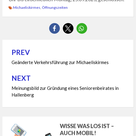
Michaeliskirmes
,
Öffnungszeiten
PREV
Beitragsnavigation
Geänderte Verkehrsführung zur Michaeliskirmes
NEXT
Meinungsbild zur Gründung eines Seniorenbeirates in
Hallenberg
WISSE WAS LOS IST –
AUCH MOBIL!