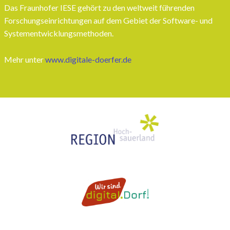
Das Fraunhofer IESE gehört zu den weltweit führenden
Forschungseinrichtungen auf dem Gebiet der Software- und
Systementwicklungsmethoden.
Mehr unter
www.digitale-doerfer.de