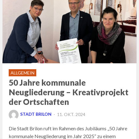
ALLGEMEIN
50 Jahre kommunale
Neugliederung – Kreativprojekt
der Ortschaften
POSTED
STADT BRILON
11. OKT. 2024
ON
Die Stadt Brilon ruft im Rahmen des Jubiläums „50 Jahre
kommunale Neugliederung im Jahr 2025“ zu einem