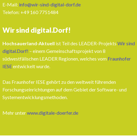
E-Mail:
info@wir-sind-digital-dorf.de
Telefon: ‭+49 160 7751484‬
Wir sind digital.Dorf!
Hochsauerland-Aktuell
ist Teil des LEADER-Projekts
Wir sind
digital.Dorf!
– einem Gemeinschaftsprojekt von 8
südwestfälischen LEADER Regionen, welches vom
Fraunhofer
IESE
entwickelt wurde.
Das Fraunhofer IESE gehört zu den weltweit führenden
Forschungseinrichtungen auf dem Gebiet der Software- und
Systementwicklungsmethoden.
Mehr unter
www.digitale-doerfer.de