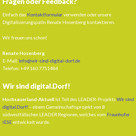
Fragen oder Feedback?
Einfach das
Kontaktformular
verwenden oder unsere
Digitalisierungspatin Renate Hosenberg kontaktieren.
Wir freuen uns schon!
Renate Hosenberg
E-Mail:
info@wir-sind-digital-dorf.de
Telefon: ‭+49 160 7751484‬
Wir sind digital.Dorf!
Hochsauerland-Aktuell
ist Teil des LEADER-Projekts
Wir sind
digital.Dorf!
– einem Gemeinschaftsprojekt von 8
südwestfälischen LEADER Regionen, welches vom
Fraunhofer
IESE
entwickelt wurde.