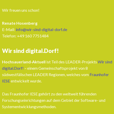
Wir freuen uns schon!
Renate Hosenberg
E-Mail:
info@wir-sind-digital-dorf.de
Telefon: ‭+49 160 7751484‬
Wir sind digital.Dorf!
Hochsauerland-Aktuell
ist Teil des LEADER-Projekts
Wir sind
digital.Dorf!
– einem Gemeinschaftsprojekt von 8
südwestfälischen LEADER Regionen, welches vom
Fraunhofer
IESE
entwickelt wurde.
Das Fraunhofer IESE gehört zu den weltweit führenden
Forschungseinrichtungen auf dem Gebiet der Software- und
Systementwicklungsmethoden.