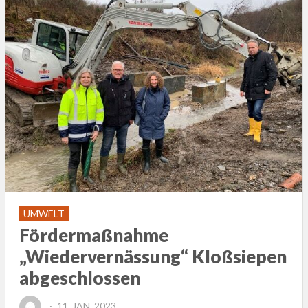
UMWELT
Fördermaßnahme
„Wiedervernässung“ Kloßsiepen
abgeschlossen
POSTED
11. JAN. 2023