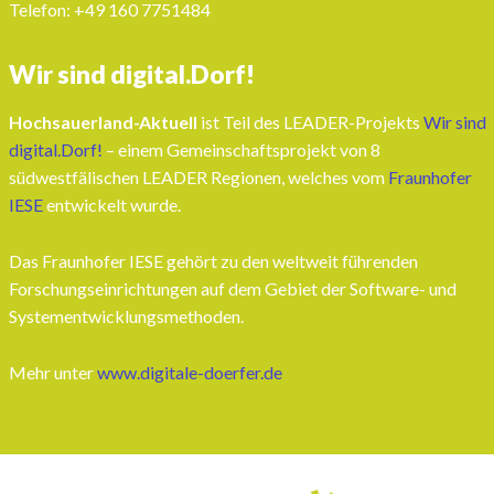
Telefon: ‭+49 160 7751484‬
Wir sind digital.Dorf!
Hochsauerland-Aktuell
ist Teil des LEADER-Projekts
Wir sind
digital.Dorf!
– einem Gemeinschaftsprojekt von 8
südwestfälischen LEADER Regionen, welches vom
Fraunhofer
IESE
entwickelt wurde.
Das Fraunhofer IESE gehört zu den weltweit führenden
Forschungseinrichtungen auf dem Gebiet der Software- und
Systementwicklungsmethoden.
Mehr unter
www.digitale-doerfer.de