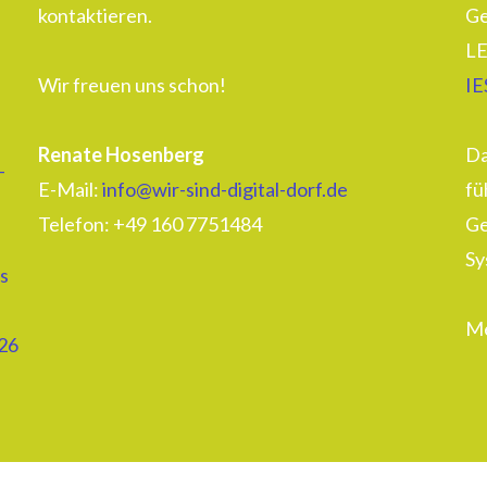
kontaktieren.
Ge
LE
Wir freuen uns schon!
IE
Renate Hosenberg
Da
–
E-Mail:
info@wir-sind-digital-dorf.de
fü
Telefon: ‭+49 160 7751484‬
Ge
Sy
s
Me
26