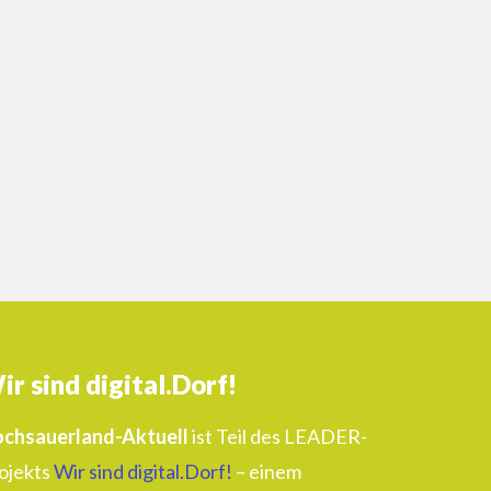
ir sind digital.Dorf!
chsauerland-Aktuell
ist Teil des LEADER-
ojekts
Wir sind digital.Dorf!
– einem