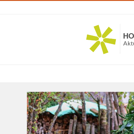
HO
Akt