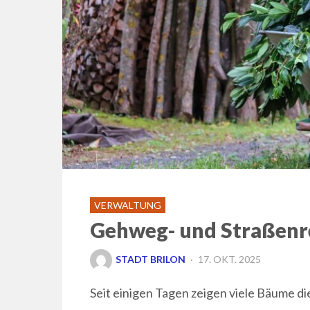
VERWALTUNG
Gehweg- und Straßenr
POSTED
STADT BRILON
17. OKT. 2025
ON
Seit einigen Tagen zeigen viele Bäume di