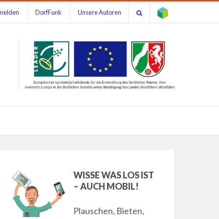
melden
DorfFunk
Unsere Autoren
WISSE WAS LOS IST
– AUCH MOBIL!
Plauschen, Bieten,