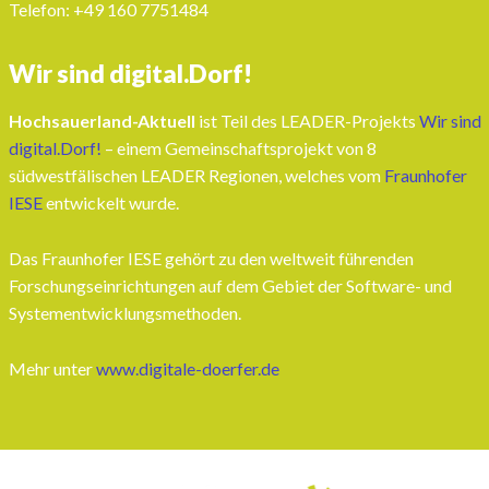
Telefon: ‭+49 160 7751484‬
Wir sind digital.Dorf!
Hochsauerland-Aktuell
ist Teil des LEADER-Projekts
Wir sind
digital.Dorf!
– einem Gemeinschaftsprojekt von 8
südwestfälischen LEADER Regionen, welches vom
Fraunhofer
IESE
entwickelt wurde.
Das Fraunhofer IESE gehört zu den weltweit führenden
Forschungseinrichtungen auf dem Gebiet der Software- und
Systementwicklungsmethoden.
Mehr unter
www.digitale-doerfer.de