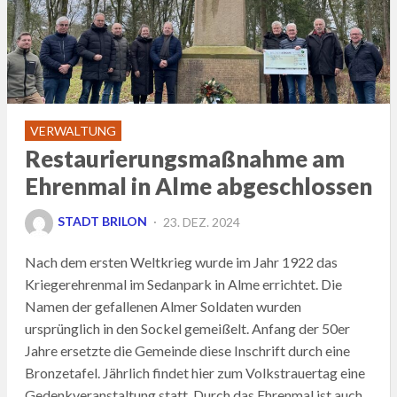
VERWALTUNG
Restaurierungsmaßnahme am
Ehrenmal in Alme abgeschlossen
POSTED
STADT BRILON
23. DEZ. 2024
ON
Nach dem ersten Weltkrieg wurde im Jahr 1922 das
Kriegerehrenmal im Sedanpark in Alme errichtet. Die
Namen der gefallenen Almer Soldaten wurden
ursprünglich in den Sockel gemeißelt. Anfang der 50er
Jahre ersetzte die Gemeinde diese Inschrift durch eine
Bronzetafel. Jährlich findet hier zum Volkstrauertag eine
Gedenkveranstaltung statt. Durch das Ehrenmal ist auch