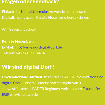
Fragen oder Feedback?
Einfach das
Kontaktformular
verwenden oder unsere
Digitalisierungspatin Renate Hosenberg kontaktieren.
Wir freuen uns schon!
Renate Hosenberg
E-Mail:
info@wir-sind-digital-dorf.de
Telefon: ‭+49 160 7751484‬
Wir sind digital.Dorf!
Hochsauerland-Aktuell
ist Teil des LEADER-Projekts
Wir sind
digital.Dorf!
– einem Gemeinschaftsprojekt von 8
südwestfälischen LEADER Regionen, welches vom
Fraunhofer
IESE
entwickelt wurde.