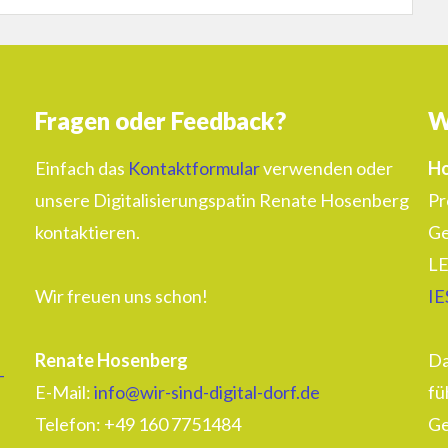
Fragen oder Feedback?
W
Einfach das
Kontaktformular
verwenden oder
Ho
unsere Digitalisierungspatin Renate Hosenberg
Pr
kontaktieren.
Ge
LE
Wir freuen uns schon!
IE
Renate Hosenberg
Da
–
E-Mail:
info@wir-sind-digital-dorf.de
fü
Telefon: ‭+49 160 7751484‬
Ge