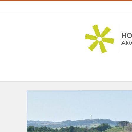
HO
Akt