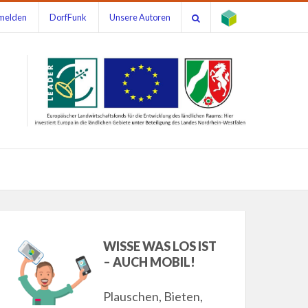
melden
DorfFunk
Unsere Autoren
WISSE WAS LOS IST
– AUCH MOBIL!
Plauschen, Bieten,