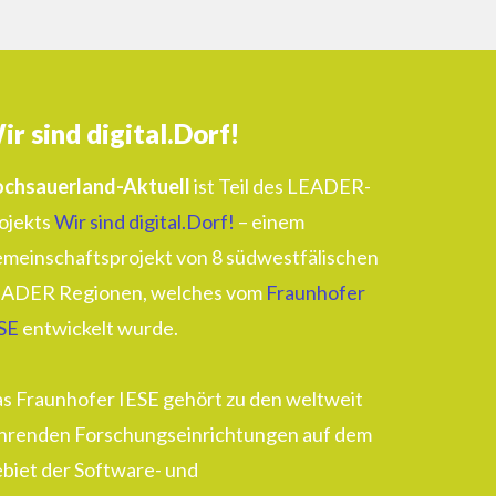
ir sind digital.Dorf!
chsauerland-Aktuell
ist Teil des LEADER-
ojekts
Wir sind digital.Dorf!
– einem
meinschaftsprojekt von 8 südwestfälischen
ADER Regionen, welches vom
Fraunhofer
SE
entwickelt wurde.
s Fraunhofer IESE gehört zu den weltweit
hrenden Forschungseinrichtungen auf dem
biet der Software- und