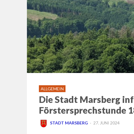
ALLGEMEIN
Die Stadt Marsberg inf
Förstersprechstunde 1
POSTED
STADT MARSBERG
27. JUNI 2024
ON