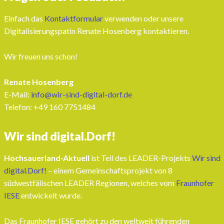
Einfach das
Kontaktformular
verwenden oder unsere
Digitalisierungspatin Renate Hosenberg kontaktieren.
Wir freuen uns schon!
Renate Hosenberg
E-Mail:
info@wir-sind-digital-dorf.de
Telefon: ‭+49 160 7751484‬
Wir sind digital.Dorf!
Hochsauerland-Aktuell
ist Teil des LEADER-Projekts
Wir sind
digital.Dorf!
– einem Gemeinschaftsprojekt von 8
südwestfälischen LEADER Regionen, welches vom
Fraunhofer
IESE
entwickelt wurde.
Das Fraunhofer IESE gehört zu den weltweit führenden