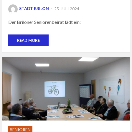
POSTED
STADT BRILON
25. JULI 2024
ON
Der Briloner Seniorenbeirat lädt ein:
READ MORE
SENIOREN