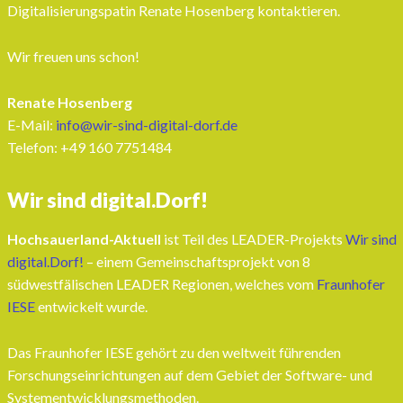
Digitalisierungspatin Renate Hosenberg kontaktieren.
Wir freuen uns schon!
Renate Hosenberg
E-Mail:
info@wir-sind-digital-dorf.de
Telefon: ‭+49 160 7751484‬
Wir sind digital.Dorf!
Hochsauerland-Aktuell
ist Teil des LEADER-Projekts
Wir sind
digital.Dorf!
– einem Gemeinschaftsprojekt von 8
südwestfälischen LEADER Regionen, welches vom
Fraunhofer
IESE
entwickelt wurde.
Das Fraunhofer IESE gehört zu den weltweit führenden
Forschungseinrichtungen auf dem Gebiet der Software- und
Systementwicklungsmethoden.