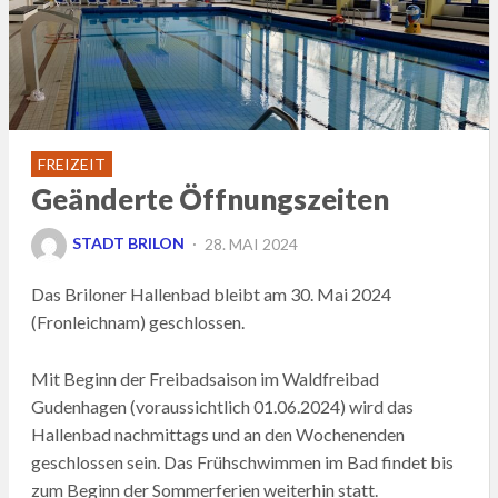
FREIZEIT
Geänderte Öffnungszeiten
POSTED
STADT BRILON
28. MAI 2024
ON
Das Briloner Hallenbad bleibt am 30. Mai 2024
(Fronleichnam) geschlossen.
Mit Beginn der Freibadsaison im Waldfreibad
Gudenhagen (voraussichtlich 01.06.2024) wird das
Hallenbad nachmittags und an den Wochenenden
geschlossen sein. Das Frühschwimmen im Bad findet bis
zum Beginn der Sommerferien weiterhin statt.