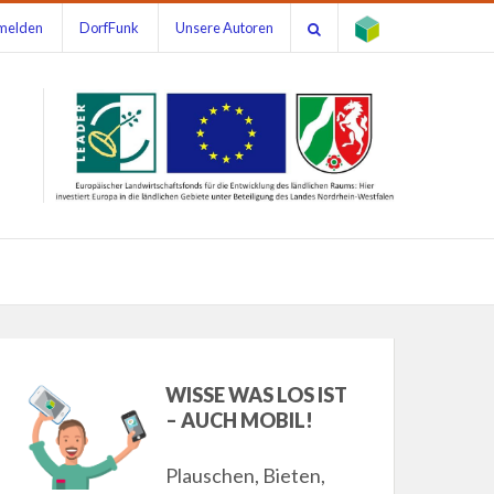
melden
DorfFunk
Unsere Autoren
WISSE WAS LOS IST
– AUCH MOBIL!
Plauschen, Bieten,