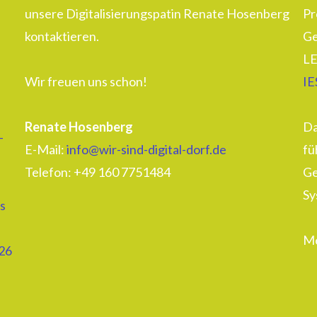
unsere Digitalisierungspatin Renate Hosenberg
Pr
kontaktieren.
Ge
LE
Wir freuen uns schon!
IE
Renate Hosenberg
Da
–
E-Mail:
info@wir-sind-digital-dorf.de
fü
Telefon: ‭+49 160 7751484‬
Ge
Sy
s
Me
26