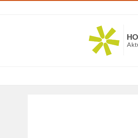
HO
Akt