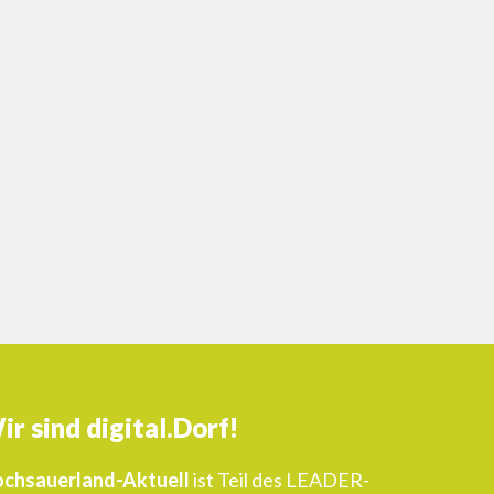
ir sind digital.Dorf!
chsauerland-Aktuell
ist Teil des LEADER-