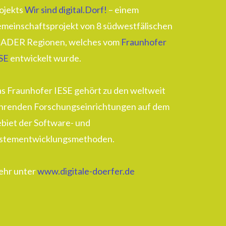
ojekts
Wir sind digital.Dorf!
– einem
meinschaftsprojekt von 8 südwestfälischen
ADER Regionen, welches vom
Fraunhofer
SE
entwickelt wurde.
s Fraunhofer IESE gehört zu den weltweit
hrenden Forschungseinrichtungen auf dem
biet der Software- und
stementwicklungsmethoden.
hr unter
www.digitale-doerfer.de