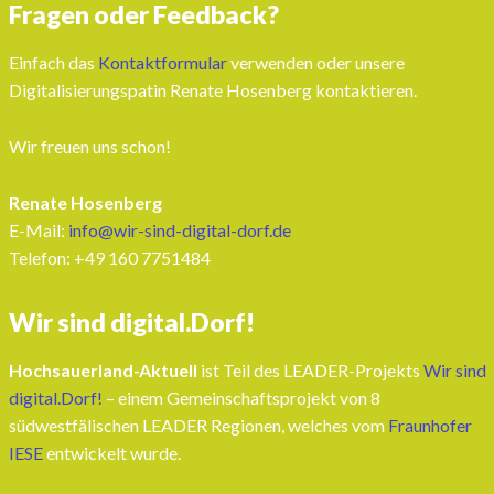
Fragen oder Feedback?
Einfach das
Kontaktformular
verwenden oder unsere
Digitalisierungspatin Renate Hosenberg kontaktieren.
Wir freuen uns schon!
Renate Hosenberg
E-Mail:
info@wir-sind-digital-dorf.de
Telefon: ‭+49 160 7751484‬
Wir sind digital.Dorf!
Hochsauerland-Aktuell
ist Teil des LEADER-Projekts
Wir sind
digital.Dorf!
– einem Gemeinschaftsprojekt von 8
südwestfälischen LEADER Regionen, welches vom
Fraunhofer
IESE
entwickelt wurde.