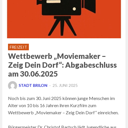
FREIZEIT
Wettbewerb „Moviemaker –
Zeig Dein Dorf“: Abgabeschluss
am 30.06.2025
POSTED
STADT BRILON
25. JUNI 2025
ON
Noch bis zum 30. Juni 2025 können junge Menschen im
Alter von 10 bis 16 Jahren ihren Kurzfilm zum
Wettbewerb „Moviemaker – Zeig Dein Dorf“ einreichen.
Bürgermeister Dr. Christof Bartsch lädt Jugendliche aus