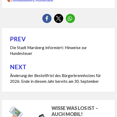
Filmwettbewerb
,
Moviemaker
PREV
Beitragsnavigation
Die Stadt Marsberg informiert: Hinweise zur
Hundesteuer
NEXT
Änderung der Bestellfrist des Bürgerbrennholzes für
2026: Ende in diesem Jahr bereits am 30. September
WISSE WAS LOS IST –
AUCH MOBIL!