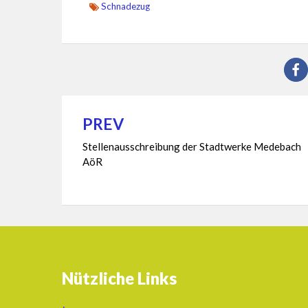
Schnadezug
PREV
Beitragsnavigation
Stellenausschreibung der Stadtwerke Medebach
AöR
Nützliche Links