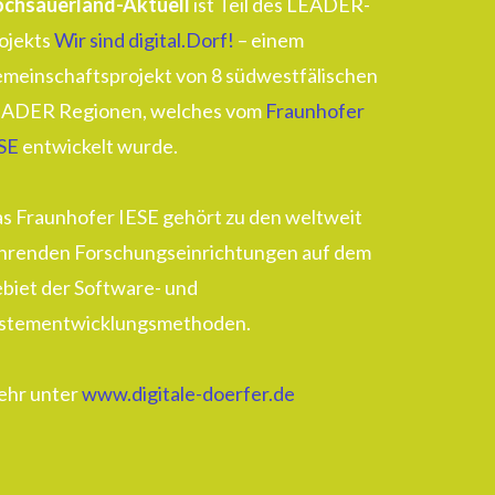
chsauerland-Aktuell
ist Teil des LEADER-
ojekts
Wir sind digital.Dorf!
– einem
meinschaftsprojekt von 8 südwestfälischen
ADER Regionen, welches vom
Fraunhofer
SE
entwickelt wurde.
s Fraunhofer IESE gehört zu den weltweit
hrenden Forschungseinrichtungen auf dem
biet der Software- und
stementwicklungsmethoden.
hr unter
www.digitale-doerfer.de