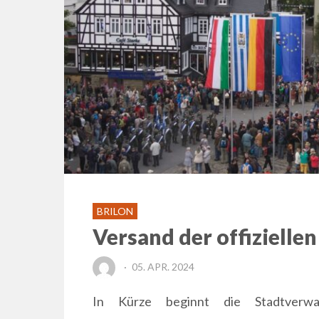
BRILON
Versand der offiziell
POSTED
05. APR. 2024
ON
In Kürze beginnt die Stadtverwa