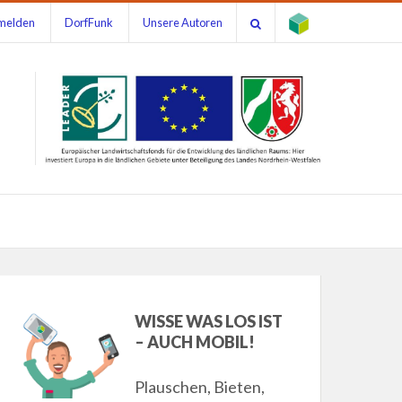
melden
DorfFunk
Unsere Autoren
WISSE WAS LOS IST
– AUCH MOBIL!
Plauschen, Bieten,