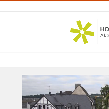
HO
Akt