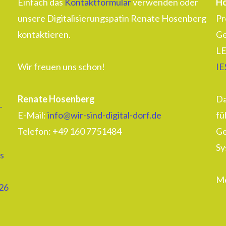
Einfach das
Kontaktformular
verwenden oder
Ho
unsere Digitalisierungspatin Renate Hosenberg
Pr
kontaktieren.
Ge
LE
Wir freuen uns schon!
IE
Renate Hosenberg
Da
–
E-Mail:
info@wir-sind-digital-dorf.de
fü
Telefon: ‭+49 160 7751484‬
Ge
Sy
s
Me
26