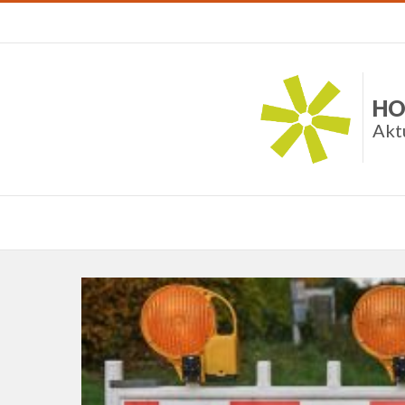
HO
Akt