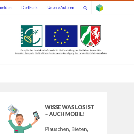
melden
DorfFunk
Unsere Autoren
WISSE WAS LOS IST
– AUCH MOBIL!
Plauschen, Bieten,