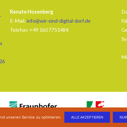
Renate Hosenberg
Da
–
E-Mail:
info@wir-sind-digital-dorf.de
fü
Telefon: ‭+49 160 7751484‬
Ge
Sy
s
Me
26
nd unseren Service zu optimieren.
ALLE AKZEPTIEREN
NUR