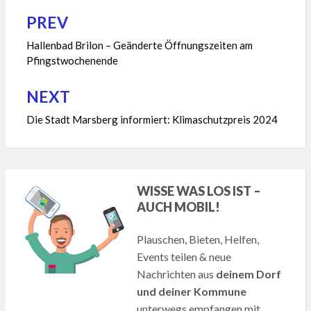
PREV
Beitragsnavigation
Hallenbad Brilon – Geänderte Öffnungszeiten am
Pfingstwochenende
NEXT
Die Stadt Marsberg informiert: Klimaschutzpreis 2024
WISSE WAS LOS IST –
AUCH MOBIL!
Plauschen, Bieten, Helfen,
Events teilen & neue
Nachrichten aus
deinem Dorf
und deiner Kommune
unterwegs empfangen mit