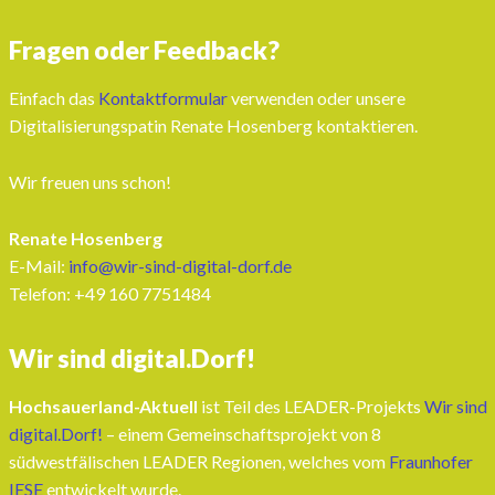
Fragen oder Feedback?
Einfach das
Kontaktformular
verwenden oder unsere
Digitalisierungspatin Renate Hosenberg kontaktieren.
Wir freuen uns schon!
Renate Hosenberg
E-Mail:
info@wir-sind-digital-dorf.de
Telefon: ‭+49 160 7751484‬
Wir sind digital.Dorf!
Hochsauerland-Aktuell
ist Teil des LEADER-Projekts
Wir sind
digital.Dorf!
– einem Gemeinschaftsprojekt von 8
südwestfälischen LEADER Regionen, welches vom
Fraunhofer
IESE
entwickelt wurde.