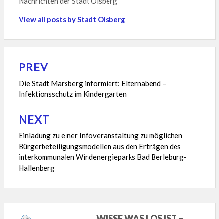
Nachrichten der Stadt Olsberg
View all posts by Stadt Olsberg
PREV
Beitragsnavigation
Die Stadt Marsberg informiert: Elternabend –
Infektionsschutz im Kindergarten
NEXT
Einladung zu einer Infoveranstaltung zu möglichen
Bürgerbeteiligungsmodellen aus den Erträgen des
interkommunalen Windenergieparks Bad Berleburg-
Hallenberg
WISSE WAS LOS IST –