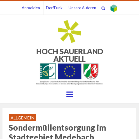
Anmelden
DorfFunk
Unsere Autoren
HOCH SAUERLAND
AKTUELL
Menu
ALLGEMEIN
Sondermüllentsorgung im
Stadtgebiet Medebach