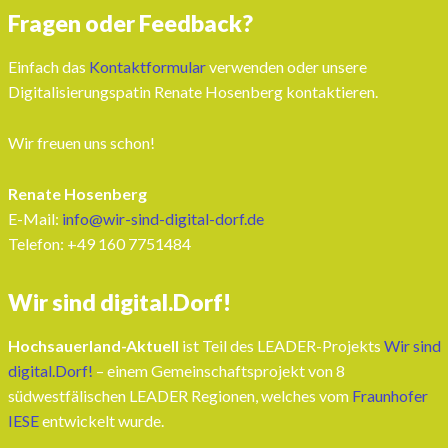
Fragen oder Feedback?
Einfach das
Kontaktformular
verwenden oder unsere
Digitalisierungspatin Renate Hosenberg kontaktieren.
Wir freuen uns schon!
Renate Hosenberg
E-Mail:
info@wir-sind-digital-dorf.de
Telefon: ‭+49 160 7751484‬
Wir sind digital.Dorf!
Hochsauerland-Aktuell
ist Teil des LEADER-Projekts
Wir sind
digital.Dorf!
– einem Gemeinschaftsprojekt von 8
südwestfälischen LEADER Regionen, welches vom
Fraunhofer
IESE
entwickelt wurde.